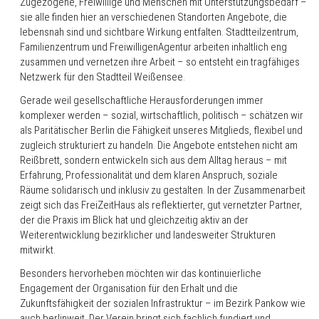
Zugezogene, Freiwillige und Menschen mit Unterstützungsbedarf –
sie alle finden hier an verschiedenen Standorten Angebote, die
lebensnah sind und sichtbare Wirkung entfalten. Stadtteilzentrum,
Familienzentrum und FreiwilligenAgentur arbeiten inhaltlich eng
zusammen und vernetzen ihre Arbeit – so entsteht ein tragfähiges
Netzwerk für den Stadtteil Weißensee.
Gerade weil gesellschaftliche Herausforderungen immer
komplexer werden – sozial, wirtschaftlich, politisch – schätzen wir
als Paritätischer Berlin die Fähigkeit unseres Mitglieds, flexibel und
zugleich strukturiert zu handeln. Die Angebote entstehen nicht am
Reißbrett, sondern entwickeln sich aus dem Alltag heraus – mit
Erfahrung, Professionalität und dem klaren Anspruch, soziale
Räume solidarisch und inklusiv zu gestalten. In der Zusammenarbeit
zeigt sich das FreiZeitHaus als reflektierter, gut vernetzter Partner,
der die Praxis im Blick hat und gleichzeitig aktiv an der
Weiterentwicklung bezirklicher und landesweiter Strukturen
mitwirkt.
Besonders hervorheben möchten wir das kontinuierliche
Engagement der Organisation für den Erhalt und die
Zukunftsfähigkeit der sozialen Infrastruktur – im Bezirk Pankow wie
auch berlinweit. Der Verein bringt sich fachlich fundiert und