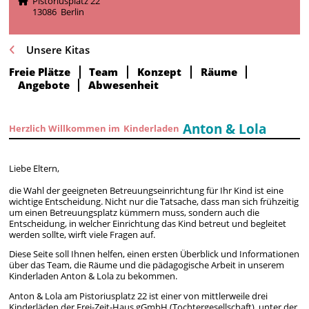
Pistoriusplatz 22
13086 Berlin
Unsere Kitas
Freie Plätze
Team
Konzept
Räume
Angebote
Abwesenheit
Anton & Lola
Herzlich Willkommen im
Kinderladen
Liebe Eltern,
die Wahl der geeigneten Betreuungseinrichtung für Ihr Kind ist eine
wichtige Entscheidung. Nicht nur die Tatsache, dass man sich frühzeitig
um einen Betreuungsplatz kümmern muss, sondern auch die
Entscheidung, in welcher Einrichtung das Kind betreut und begleitet
werden sollte, wirft viele Fragen auf.
Diese Seite soll Ihnen helfen, einen ersten Überblick und Informationen
über das Team, die Räume und die pädagogische Arbeit in unserem
Kinderladen Anton & Lola
zu bekommen.
Anton & Lola am Pistoriusplatz 22 ist einer von mittlerweile drei
Kinderläden der Frei-Zeit-Haus gGmbH (Tochtergesellschaft), unter der